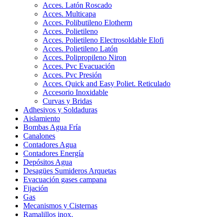
Acces. Latón Roscado
Acces. Multicapa
Acces. Polibutileno Elotherm
Acces. Polietileno
Acces. Polietileno Electrosoldable Elofi
Acces. Polietileno Latón
Acces. Polipropileno Niron
Acces. Pvc Evacuación
Acces. Pvc Presión
Acces. Quick and Easy Poliet. Reticulado
Accesorio Inoxidable
Curvas y Bridas
Adhesivos y Soldaduras
Aislamiento
Bombas Agua Fría
Canalones
Contadores Agua
Contadores Energía
Depósitos Agua
Desagües Sumideros Arquetas
Evacuación gases campana
Fijación
Gas
Mecanismos y Cisternas
Ramalillos inox.