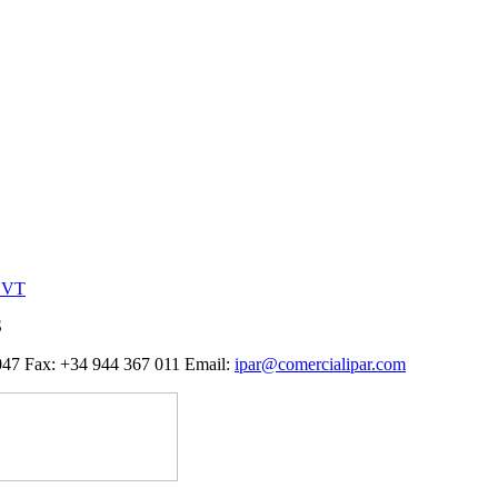
CVT
S
 047 Fax: +34 944 367 011 Email:
ipar@comercialipar.com