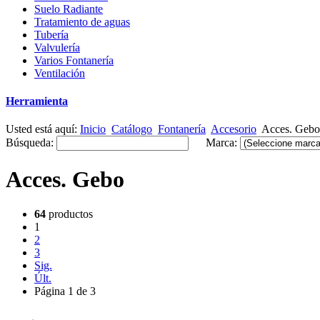
Suelo Radiante
Tratamiento de aguas
Tubería
Valvulería
Varios Fontanería
Ventilación
Herramienta
Usted está aquí:
Inicio
Catálogo
Fontanería
Accesorio
Acces. Gebo
Búsqueda:
Marca:
Acces. Gebo
64
productos
1
2
3
Sig.
Últ.
Página 1 de 3