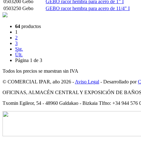
0503200
Gebo
GEBO racor hembra para acero de 1" I
0503250
Gebo
GEBO racor hembra para acero de 11/4" I
64
productos
1
2
3
Sig.
Últ.
Página 1 de 3
Todos los precios se muestran sin IVA
© COMERCIAL IPAR, año 2026 -
Aviso Legal
- Desarrollado por
OFICINAS, ALMACÉN CENTRAL Y EXPOSICiÓN DE BAÑO
Txomin Egileor, 54 - 48960 Galdakao - Bizkaia Tlfno: +34 944 576