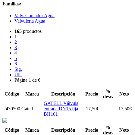
Familias:
Valv. Contador Agua
Valvulería Agua
165
productos
1
2
3
4
5
6
Sig.
Últ.
Página 1 de 6
%
Código
Marca
Descripción
Precio
Neto
desc.
GATELL Válvula
2430500
Gatell
entrada DN15 fija
17,50
€
17,50
€
BH101
%
Código
Marca
Descripción
Precio
Neto
desc.