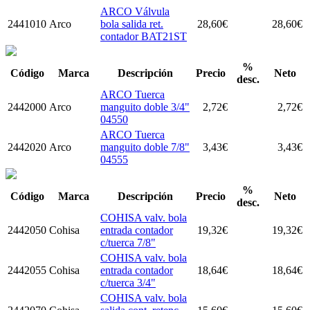
ARCO Válvula
2441010
Arco
bola salida ret.
28,60
€
28,60
€
contador BAT21ST
%
Código
Marca
Descripción
Precio
Neto
desc.
ARCO Tuerca
2442000
Arco
manguito doble 3/4"
2,72
€
2,72
€
04550
ARCO Tuerca
2442020
Arco
manguito doble 7/8"
3,43
€
3,43
€
04555
%
Código
Marca
Descripción
Precio
Neto
desc.
COHISA valv. bola
2442050
Cohisa
entrada contador
19,32
€
19,32
€
c/tuerca 7/8"
COHISA valv. bola
2442055
Cohisa
entrada contador
18,64
€
18,64
€
c/tuerca 3/4"
COHISA valv. bola