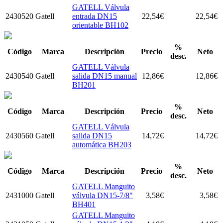
GATELL Válvula
2430520
Gatell
entrada DN15
22,54
€
22,54
€
orientable BH102
%
Código
Marca
Descripción
Precio
Neto
desc.
GATELL Válvula
2430540
Gatell
salida DN15 manual
12,86
€
12,86
€
BH201
%
Código
Marca
Descripción
Precio
Neto
desc.
GATELL Válvula
2430560
Gatell
salida DN15
14,72
€
14,72
€
automática BH203
%
Código
Marca
Descripción
Precio
Neto
desc.
GATELL Manguito
2431000
Gatell
válvula DN15-7/8"
3,58
€
3,58
€
BH401
GATELL Manguito