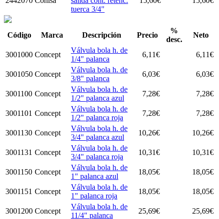
2442070
Cohisa
salida cont. retenc.
15,60
€
15,60
€
tuerca 3/4"
%
Código
Marca
Descripción
Precio
Neto
desc.
Válvula bola h. de
3001000
Concept
6,11
€
6,11
€
1/4" palanca
Válvula bola h. de
3001050
Concept
6,03
€
6,03
€
3/8" palanca
Válvula bola h. de
3001100
Concept
7,28
€
7,28
€
1/2" palanca azul
Válvula bola h. de
3001101
Concept
7,28
€
7,28
€
1/2" palanca roja
Válvula bola h. de
3001130
Concept
10,26
€
10,26
€
3/4" palanca azul
Válvula bola h. de
3001131
Concept
10,31
€
10,31
€
3/4" palanca roja
Válvula bola h. de
3001150
Concept
18,05
€
18,05
€
1" palanca azul
Válvula bola h. de
3001151
Concept
18,05
€
18,05
€
1" palanca roja
Válvula bola h. de
3001200
Concept
25,69
€
25,69
€
11/4" palanca