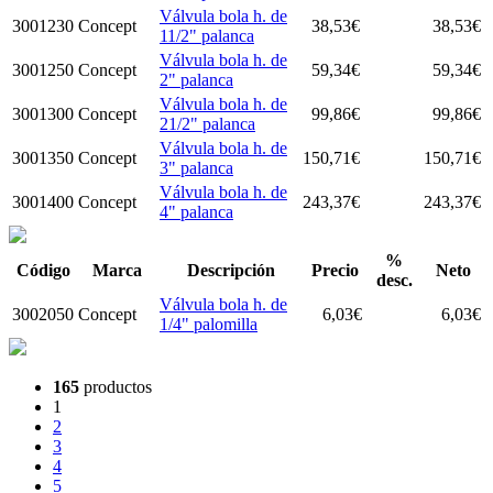
Válvula bola h. de
3001230
Concept
38,53
€
38,53
€
11/2" palanca
Válvula bola h. de
3001250
Concept
59,34
€
59,34
€
2" palanca
Válvula bola h. de
3001300
Concept
99,86
€
99,86
€
21/2" palanca
Válvula bola h. de
3001350
Concept
150,71
€
150,71
€
3" palanca
Válvula bola h. de
3001400
Concept
243,37
€
243,37
€
4" palanca
%
Código
Marca
Descripción
Precio
Neto
desc.
Válvula bola h. de
3002050
Concept
6,03
€
6,03
€
1/4" palomilla
165
productos
1
2
3
4
5