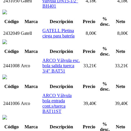
2431050
Gatell
válvula DN15-1/2"
4,18
€
4,18
€
BH401
%
Código
Marca
Descripción
Precio
Neto
desc.
GATELL Pletina
2432049
Gatell
8,00
€
8,00
€
ciega para batería
%
Código
Marca
Descripción
Precio
Neto
desc.
ARCO Válvula esc.
2441008
Arco
bola salida tuerca
33,21
€
33,21
€
3/4" BAT51
%
Código
Marca
Descripción
Precio
Neto
desc.
ARCO Válvula
bola entrada
2441006
Arco
39,40
€
39,40
€
cont.s/tuerca
BAT11ST
%
Código
Marca
Descripción
Precio
Neto
desc.