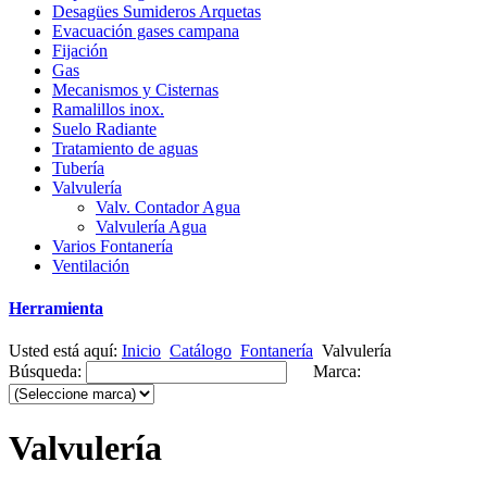
Desagües Sumideros Arquetas
Evacuación gases campana
Fijación
Gas
Mecanismos y Cisternas
Ramalillos inox.
Suelo Radiante
Tratamiento de aguas
Tubería
Valvulería
Valv. Contador Agua
Valvulería Agua
Varios Fontanería
Ventilación
Herramienta
Usted está aquí:
Inicio
Catálogo
Fontanería
Valvulería
Búsqueda:
Marca:
Valvulería