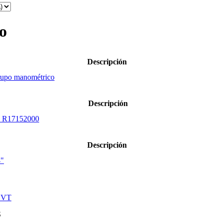
o
Descripción
po manométrico
Descripción
 R17152000
Descripción
4"
CVT
S