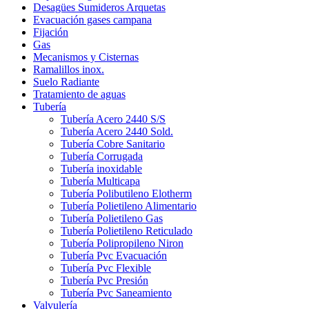
Desagües Sumideros Arquetas
Evacuación gases campana
Fijación
Gas
Mecanismos y Cisternas
Ramalillos inox.
Suelo Radiante
Tratamiento de aguas
Tubería
Tubería Acero 2440 S/S
Tubería Acero 2440 Sold.
Tubería Cobre Sanitario
Tubería Corrugada
Tubería inoxidable
Tubería Multicapa
Tubería Polibutileno Elotherm
Tubería Polietileno Alimentario
Tubería Polietileno Gas
Tubería Polietileno Reticulado
Tubería Polipropileno Niron
Tubería Pvc Evacuación
Tubería Pvc Flexible
Tubería Pvc Presión
Tubería Pvc Saneamiento
Valvulería