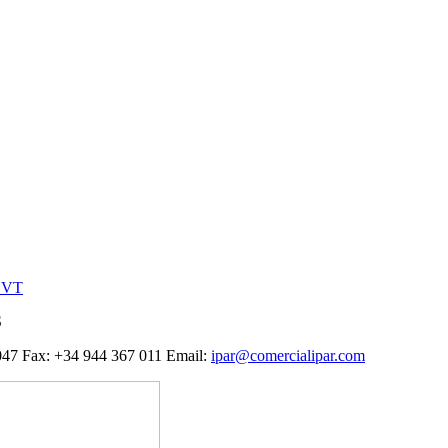
CVT
S
 047 Fax: +34 944 367 011 Email:
ipar@comercialipar.com