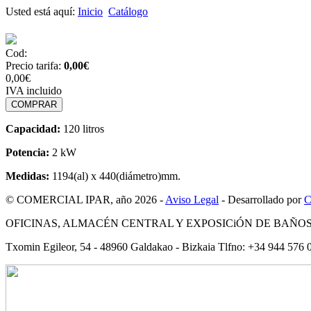
Usted está aquí:
Inicio
Catálogo
Cod:
Precio tarifa:
0,00
€
0,00€
IVA incluido
Capacidad:
120 litros
Potencia:
2 kW
Medidas:
1194(al) x 440(diámetro)mm.
© COMERCIAL IPAR, año 2026 -
Aviso Legal
- Desarrollado por
OFICINAS, ALMACÉN CENTRAL Y EXPOSICiÓN DE BAÑO
Txomin Egileor, 54 - 48960 Galdakao - Bizkaia Tlfno: +34 944 576